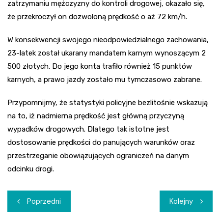
zatrzymaniu mężczyzny do kontroli drogowej, okazało się,
że przekroczył on dozwoloną prędkość o aż 72 km/h.
W konsekwencji swojego nieodpowiedzialnego zachowania,
23-latek został ukarany mandatem karnym wynoszącym 2
500 złotych. Do jego konta trafiło również 15 punktów
karnych, a prawo jazdy zostało mu tymczasowo zabrane.
Przypomnijmy, że statystyki policyjne bezlitośnie wskazują
na to, iż nadmierna prędkość jest główną przyczyną
wypadków drogowych. Dlatego tak istotne jest
dostosowanie prędkości do panujących warunków oraz
przestrzeganie obowiązujących ograniczeń na danym
odcinku drogi.
Nawigacja
Poprzedni
Kolejny
wpisu