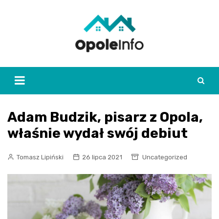
Skip
to
content
Adam Budzik, pisarz z Opola,
właśnie wydał swój debiut
Tomasz Lipiński
26 lipca 2021
Uncategorized