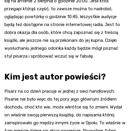
się na antenie 2 sierpnia o godzinie 20:00. Jeśli ktoś
przegapi którąś część, to zawsze można to nadrobić,
oglądając powtórkę o godzinie 10:45. Wszystkie audycje
będą też dostępne na stronie internetowej radia. Jest to
dobra okazja dla osób, które chcą zapoznać się z treścią
książki, ale jeszcze nie są przekonani do jej kupna. Dzięki
wysłuchaniu jednego odcinka każdy będzie mógł poznać
styl pisarza i spróbować wczuć się w fabułę.
Kim jest autor powieści?
Pisarz na co dzień pracuje w jednej z sieci handlowych.
Pisanie nie było więc do tej pory jego głównym źródłem
dochodu, choć kto wie, może wkrótce się to zmieni. Wydał
on właśnie swoją pierwszą książkę, do napisania której
zainspirowało go między innymi życie w Opolu. To właśnie w
tym mieście dzieje się akcja powieście. Prywatnie Adam