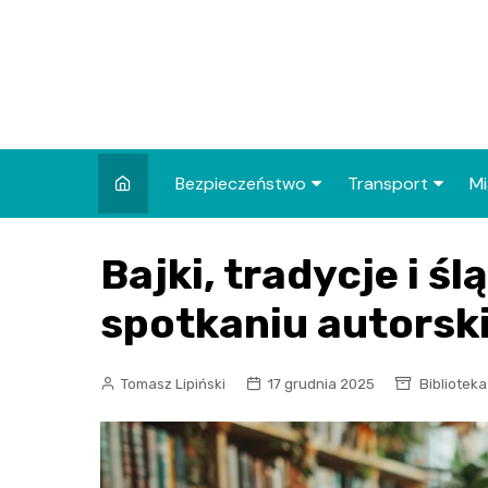
Skip
to
content
Bezpieczeństwo
Transport
Mi
Kronika policyjna
Komunikacja miej
I
Bajki, tradycje i ś
Wypadki i zdarzenia
Drogi i remonty
S
l
spotkaniu autorsk
Prewencja i edukacja
policyjna
Ś
Tomasz Lipiński
17 grudnia 2025
Biblioteka 
I