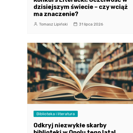
dzisiejszym świecie – czy wciąż
ma znaczenie?
Tomasz Lipiński
31 lipca 2026
Biblioteka i literatura
Odkryj niezwykłe skarby
biblioteki w Opolu tego lata!