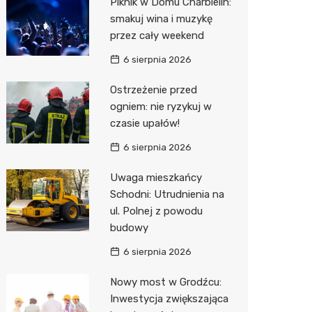
Piknik w Domu Charbielin:
Pozostałe
Sport i rozrywka
Restaur
Laryngo
Myjnia 
Bibliote
Kręgieln
smakuj wina i muzykę
przez cały weekend
Zwierzęta
Dermat
Pomoc 
Przedsz
Kino
Sklep z
6 sierpnia 2026
Sklepy specjalistyczne
Okulista
Stacja 
Klub
Wetery
Jubiler
Ostrzeżenie przed
Sieci handlowe
Ortope
Akumul
Wesele
Optyk
Biedron
ogniem: nie ryzykuj w
czasie upałów!
Usługi
Fizjoter
Stacja p
Siłownia
Sklep w
Lidl
Drukarn
6 sierpnia 2026
Dietety
Mechan
Księgar
Dino
Dorabia
Uwaga mieszkańcy
Psychot
Sklep r
Kauflan
Lombar
Schodni: Utrudnienia na
Sklep m
Kwiaciar
Stokrot
Geodet
ul. Polnej z powodu
budowy
Przycho
Żabka
Meble n
6 sierpnia 2026
Bricoma
Taxi
Nowy most w Grodźcu:
Castor
Fotogra
Inwestycja zwiększająca