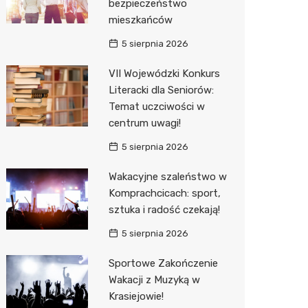
bezpieczeństwo
Decath
mieszkańców
Empik
5 sierpnia 2026
Hebe
VII Wojewódzki Konkurs
Literacki dla Seniorów:
JYSK
Temat uczciwości w
centrum uwagi!
Media M
5 sierpnia 2026
Pepco
Wakacyjne szaleństwo w
Sinsey
Komprachcicach: sport,
Action
sztuka i radość czekają!
5 sierpnia 2026
Auchan
Sportowe Zakończenie
Wakacji z Muzyką w
Krasiejowie!