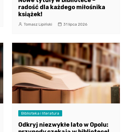
radość dla każdego miłośnika
książek!
Tomasz Lipiński
31 lipca 2026
Biblioteka i literatura
Odkryj niezwykłe lato w Opolu:
przygody czekają w bibliotece!