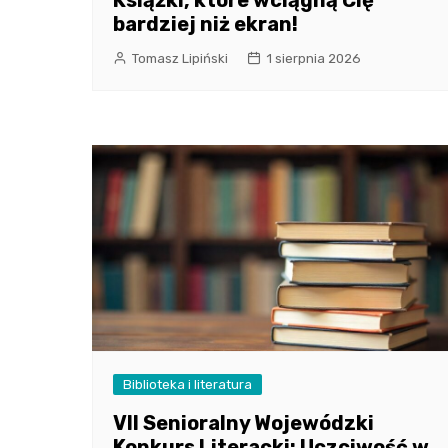
bardziej niż ekran!
Tomasz Lipiński
1 sierpnia 2026
Biblioteka i literatura
VII Senioralny Wojewódzki
Konkurs Literacki: Uczciwość w