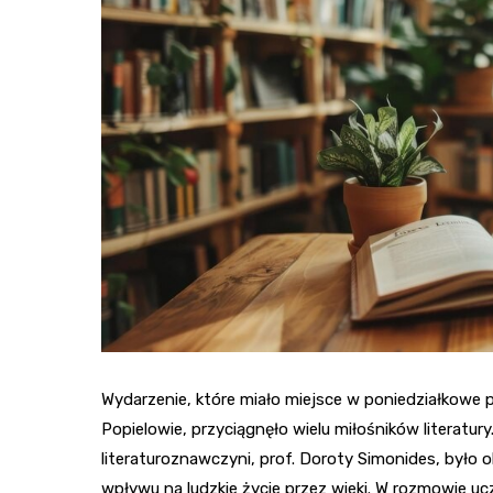
Wydarzenie, które miało miejsce w poniedziałkowe p
Popielowie, przyciągnęło wielu miłośników literatur
literaturoznawczyni, prof. Doroty Simonides, było oka
wpływu na ludzkie życie przez wieki. W rozmowie uc