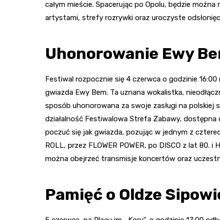
całym mieście. Spacerując po Opolu, będzie można 
artystami, strefy rozrywki oraz uroczyste odsłonięc
Uhonorowanie Ewy Be
Festiwal rozpocznie się 4 czerwca o godzinie 16:00
gwiazda Ewy Bem. Ta uznana wokalistka, nieodłączn
sposób uhonorowana za swoje zasługi na polskiej 
działalność Festiwalowa Strefa Zabawy, dostępna 
poczuć się jak gwiazda, pozując w jednym z czter
ROLL, przez FLOWER POWER, po DISCO z lat 80. i HI
można obejrzeć transmisje koncertów oraz uczestn
Pamięć o Oldze Sipowi
5 czerwca, na Placu im. „Kory”, o godzinie 17:00 od