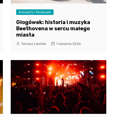
Koncerty i festiwale
Głogówek: historia i muzyka
Beethovena w sercu małego
miasta
Tomasz Lipiński
1 sierpnia 2026