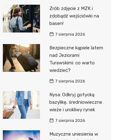
Pozostałe
Sport i rozrywka
Restaur
Laryngo
Myjnia 
Bibliote
Kręgieln
Zrób zdjęcie z MZK i
zdobądź wejściówki na
Zwierzęta
Dermat
Pomoc 
Przedsz
Kino
Sklep z
basen!
Sklepy specjalistyczne
Okulista
Stacja 
Klub
Wetery
Jubiler
7 sierpnia 2026
Sieci handlowe
Ortope
Akumul
Wesele
Optyk
Biedron
Bezpieczne kąpiele latem
nad Jeziorami
Usługi
Fizjoter
Stacja p
Siłownia
Sklep w
Lidl
Drukarn
Turawskimi: co warto
Dietety
Mechan
Księgar
Dino
Dorabia
wiedzieć?
Psychot
Sklep r
Kauflan
Lombar
7 sierpnia 2026
Sklep m
Kwiaciar
Stokrot
Geodet
Nysa: Odkryj gotycką
bazylikę, średniowieczne
Przycho
Żabka
Meble n
wieże i urokliwy rynek
Bricoma
Taxi
7 sierpnia 2026
Castor
Fotogra
Muzyczne uniesienia w