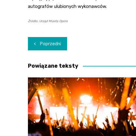
autografów ulubionych wykonawców.
Źródło: Urząd Miasta Opola
Nawigacja
Poprzedni
wpisu
Powiązane teksty