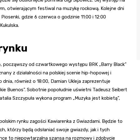
, otwierającym festiwal na muzykę rockową. Kolejne dni
Piosenki, gdzie 6 czerwca o godzinie 11:00 i 12:00
Kukulska.
 rynku
wo, począwszy od czwartkowego występu BRK „Barry Black”
nany z działalności na polskiej scenie hip-hopowej i
dnia, również o 18:00, Damian Ukleja zaprezentuje
ie Buenos”. Sobotnie popołudnie uświetni Tadeusz Seibert
atalia Szczypuła wykona program „Muzyka jest kobietą”,
opolskim rynku zagości Kawiarenka z Gwiazdami. Będzie to
h, którzy będą odsłaniać swoje gwiazdy, jak i tych
nce to niepowtarzalna szansa na rozmowy i zdobycie