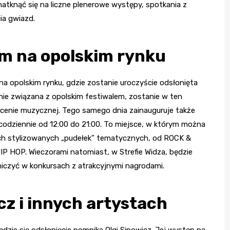
natknąć się na liczne plenerowe występy, spotkania z
ia gwiazd.
m na opolskim rynku
 na opolskim rynku, gdzie zostanie uroczyście odsłonięta
ie związana z opolskim festiwalem, zostanie w ten
scenie muzycznej. Tego samego dnia zainauguruje także
codziennie od 12:00 do 21:00. To miejsce, w którym można
ech stylizowanych „pudełek” tematycznych, od ROCK &
P HOP. Wieczorami natomiast, w Strefie Widza, będzie
iczyć w konkursach z atrakcyjnymi nagrodami.
cz i innych artystach
będzie się odsłonięcie pomnika Olgi Sipowicz. Jej występ na