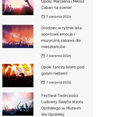
Opolu: Marcelina i Miłosz
Decath
Caban na scenie!
Empik
7 sierpnia 2026
Hebe
Grodziec w rytmie lata:
sportowe emocje i
JYSK
muzyczna zabawa dla
mieszkańców
Media M
7 sierpnia 2026
Pepco
Opole tańczy latem pod
Sinsey
gołym niebem!
Action
7 sierpnia 2026
Auchan
Festiwal Twórczości
Ludowej: Święto Wzoru
Opolskiego w Muzeum
Wsi Opolskiej