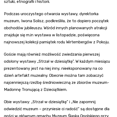
sztuki, etnografii i historii.
Podczas uroczystego otwarcia wystawy, dyrektorka
muzeum, Iwona Solisz, podkreśliła, że to dopiero początek
obchodów jubileuszu. Wśród innych planowanych atrakcji
znajduje się m.in wystawa w listopadzie, poświęcona
najnowszej kolekcji pamiątek rodu Wirtembergów z Pokoju.
Goście mają również możliwość zwiedzania pierwszej
odsłony wystawy „Strzał w dziesiątkę”. W każdym miesiącu
prezentowany jest na niej inny, nieeksponowany na co
dzień artefakt muzealny. Obecnie można tam zobaczyć
najcenniejszą rzeźbę średniowieczną ze zbiorów muzeum-
Madonnę Tronującą z Dzieciątkiem.
Obie wystawy: „Strzał w dziesiątkę” i „Nie zapomnij
odwiedzić muzeum – przyniesie ci radość” są dostępne dla
gości w głównym gmachu Muzeum Śląska Opolskiego przy