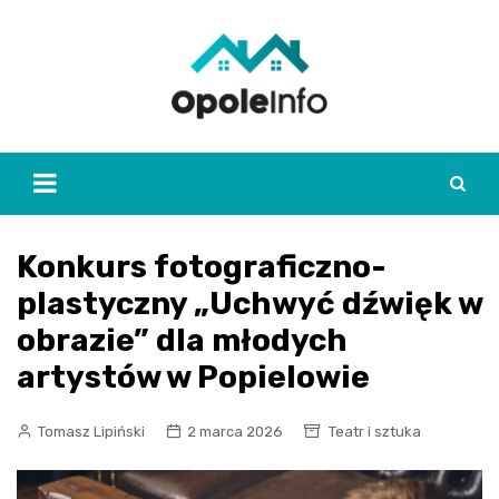
Skip
to
content
Konkurs fotograficzno-
plastyczny „Uchwyć dźwięk w
obrazie” dla młodych
artystów w Popielowie
Tomasz Lipiński
2 marca 2026
Teatr i sztuka