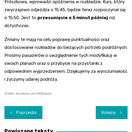
Prószkowa, wprowadzi opóźnienia w rozkładzie. Kurs, który
zwyczajowo odjeżdża o 15:45, będzie teraz rozpoczynał się
o 15:50. Jest to
przesunięcie o 5 minut później
niż
dotychczas.
Zmiany te mają na celu poprawę punktualności oraz
dostosowanie rozkładów do bieżących potrzeb podróżnych.
Prosimy pasażerów o uwzględnienie tych modyfikacji w
swoich planach oraz o przybycie na przystanki z
odpowiednim wyprzedzeniem. Dziękujemy za wyrozumiałość
i życzymy udanej podróży.
Źródło: facebook.com/MZKOpole
Nawigacja
Poprzedni
Kolejny
wpisu
Powiązane teksty