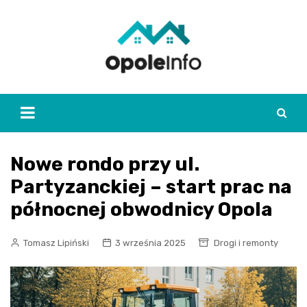
Skip
to
content
Nowe rondo przy ul.
Partyzanckiej – start prac na
północnej obwodnicy Opola
Tomasz Lipiński
3 września 2025
Drogi i remonty