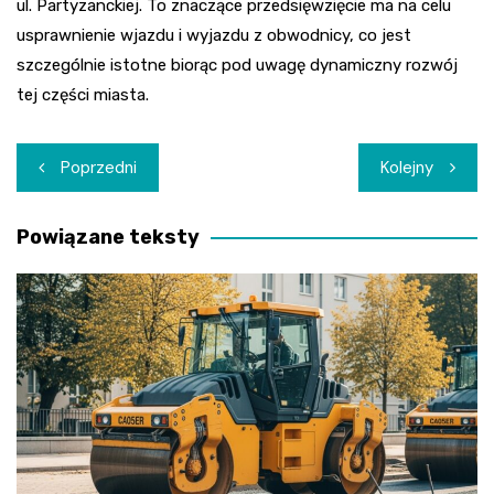
ul. Partyzanckiej. To znaczące przedsięwzięcie ma na celu
usprawnienie wjazdu i wyjazdu z obwodnicy, co jest
szczególnie istotne biorąc pod uwagę dynamiczny rozwój
tej części miasta.
Nawigacja
Poprzedni
Kolejny
wpisu
Powiązane teksty