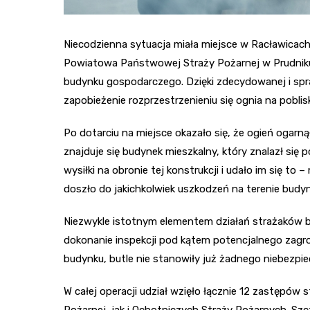
Niecodzienna sytuacja miała miejsce w Racławicach
Powiatowa Państwowej Straży Pożarnej w Prudniku
budynku gospodarczego. Dzięki zdecydowanej i spra
zapobieżenie rozprzestrzenieniu się ognia na poblis
Po dotarciu na miejsce okazało się, że ogień ogar
znajduje się budynek mieszkalny, który znalazł się
wysiłki na obronie tej konstrukcji i udało im się to
doszło do jakichkolwiek uszkodzeń na terenie budy
Niezwykle istotnym elementem działań strażaków by
dokonanie inspekcji pod kątem potencjalnego zagroż
budynku, butle nie stanowiły już żadnego niebezpi
W całej operacji udział wzięło łącznie 12 zastępó