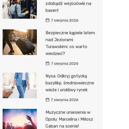
zdobądź wejściówki na
Decath
basen!
Empik
7 sierpnia 2026
Hebe
Bezpieczne kąpiele latem
nad Jeziorami
JYSK
Turawskimi: co warto
Media M
wiedzieć?
Pepco
7 sierpnia 2026
Sinsey
Nysa: Odkryj gotycką
bazylikę, średniowieczne
Action
wieże i urokliwy rynek
Auchan
7 sierpnia 2026
Muzyczne uniesienia w
Opolu: Marcelina i Miłosz
Caban na scenie!