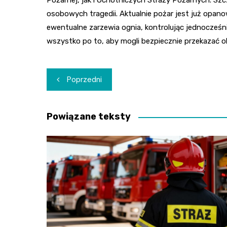
Pożarnej, jak i Ochotniczych Straży Pożarnych. Szc
osobowych tragedii. Aktualnie pożar jest już opano
ewentualne zarzewia ognia, kontrolując jednocześ
wszystko po to, aby mogli bezpiecznie przekazać o
Nawigacja
Poprzedni
wpisu
Powiązane teksty