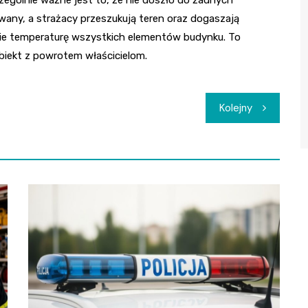
zególnie ważne jest to, że nie doszło do żadnych
wany, a strażacy przeszukują teren oraz dogaszają
nie temperaturę wszystkich elementów budynku. To
biekt z powrotem właścicielom.
Kolejny