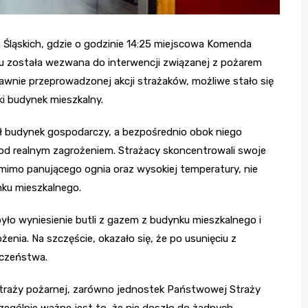
 Śląskich, gdzie o godzinie 14:25 miejscowa Komenda
 została wezwana do interwencji związanej z pożarem
wnie przeprowadzonej akcji strażaków, możliwe stało się
ki budynek mieszkalny.
nął budynek gospodarczy, a bezpośrednio obok niego
 pod realnym zagrożeniem. Strażacy skoncentrowali swoje
 – mimo panującego ognia oraz wysokiej temperatury, nie
nku mieszkalnego.
ło wyniesienie butli z gazem z budynku mieszkalnego i
enia. Na szczęście, okazało się, że po usunięciu z
eczeństwa.
w straży pożarnej, zarówno jednostek Państwowej Straży