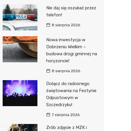
Pozostałe
Sport i rozrywka
Restaur
Laryngo
Myjnia 
Bibliote
Kręgieln
Nie daj się oszukać przez
telefon!
Zwierzęta
Dermat
Pomoc 
Przedsz
Kino
Sklep z
8 sierpnia 2026
Sklepy specjalistyczne
Okulista
Stacja 
Klub
Wetery
Jubiler
Nowa inwestycja w
Sieci handlowe
Ortope
Akumul
Wesele
Optyk
Biedron
Dobrzeniu Wielkim –
Usługi
Fizjoter
Stacja p
Siłownia
Sklep w
Lidl
Drukarn
budowa drogi gminnej na
horyzoncie!
Dietety
Mechan
Księgar
Dino
Dorabia
8 sierpnia 2026
Psychot
Sklep r
Kauflan
Lombar
Dołącz do radosnego
Sklep m
Kwiaciar
Stokrot
Geodet
świętowania na Festynie
Odpustowym w
Przycho
Żabka
Meble n
Szczedrzyku!
Bricoma
Taxi
7 sierpnia 2026
Castor
Fotogra
Zrób zdjęcie z MZK i