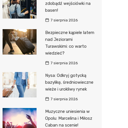
zdobądź wejściówki na
Decath
basen!
Empik
7 sierpnia 2026
Hebe
Bezpieczne kąpiele latem
nad Jeziorami
JYSK
Turawskimi: co warto
Media M
wiedzieć?
Pepco
7 sierpnia 2026
Sinsey
Nysa: Odkryj gotycką
bazylikę, średniowieczne
Action
wieże i urokliwy rynek
Auchan
7 sierpnia 2026
Muzyczne uniesienia w
Opolu: Marcelina i Miłosz
Caban na scenie!