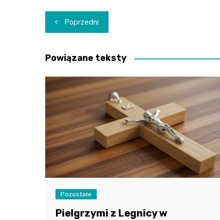
Nawigacja
Poprzedni
wpisu
Powiązane teksty
Pozostałe
Pielgrzymi z Legnicy w