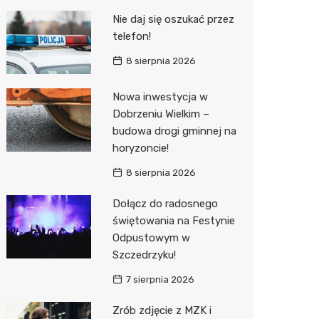
Pozostałe
Sport i rozrywka
Restaur
Laryngo
Myjnia 
Bibliote
Kręgieln
Nie daj się oszukać przez
telefon!
Zwierzęta
Dermat
Pomoc 
Przedsz
Kino
Sklep z
8 sierpnia 2026
Sklepy specjalistyczne
Okulista
Stacja 
Klub
Wetery
Jubiler
Nowa inwestycja w
Sieci handlowe
Ortope
Akumul
Wesele
Optyk
Biedron
Dobrzeniu Wielkim –
Usługi
Fizjoter
Stacja p
Siłownia
Sklep w
Lidl
Drukarn
budowa drogi gminnej na
horyzoncie!
Dietety
Mechan
Księgar
Dino
Dorabia
8 sierpnia 2026
Psychot
Sklep r
Kauflan
Lombar
Dołącz do radosnego
Sklep m
Kwiaciar
Stokrot
Geodet
świętowania na Festynie
Odpustowym w
Przycho
Żabka
Meble n
Szczedrzyku!
Bricoma
Taxi
7 sierpnia 2026
Castor
Fotogra
Zrób zdjęcie z MZK i