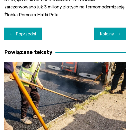
zarezerwowano już 3 miliony złotych na termomodernizację
Żłobka Pomnika Matki Polki.
Nawigacja
Poprzedni
Kolejny
wpisu
Powiązane teksty