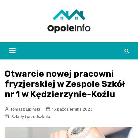
Skip
to
content
Otwarcie nowej pracowni
fryzjerskiej w Zespole Szkół
nr 1 w Kędzierzynie-Koźlu
Tomasz Lipiński
13 października 2023
Szkoły i przedszkola