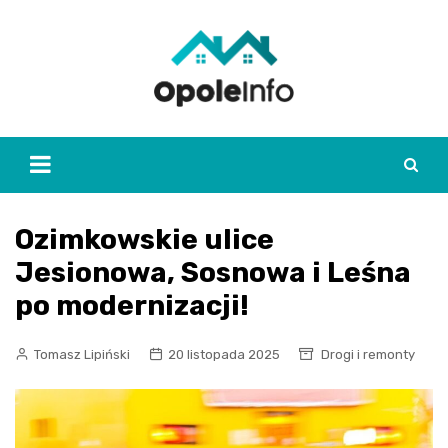
Skip
to
content
Ozimkowskie ulice
Jesionowa, Sosnowa i Leśna
po modernizacji!
Tomasz Lipiński
20 listopada 2025
Drogi i remonty