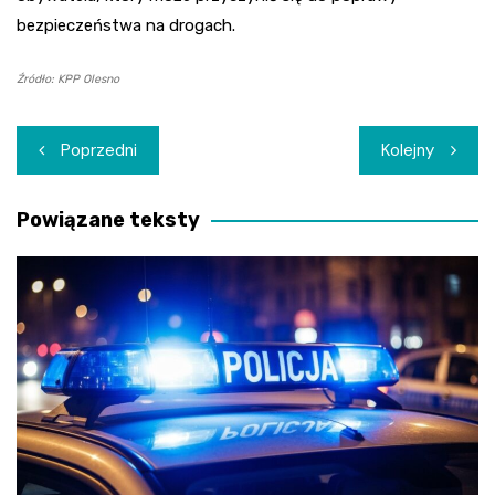
bezpieczeństwa na drogach.
Źródło: KPP Olesno
Nawigacja
Poprzedni
Kolejny
wpisu
Powiązane teksty