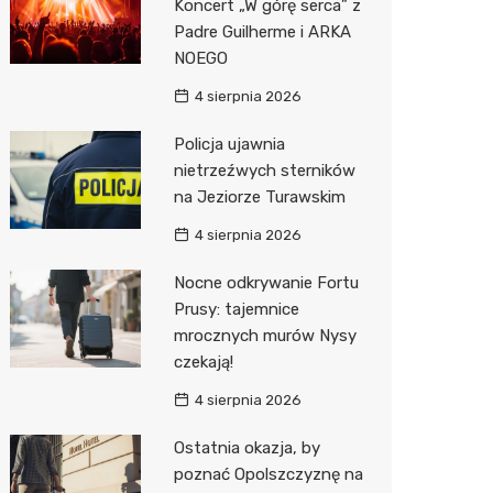
Koncert „W górę serca” z
Decath
Padre Guilherme i ARKA
NOEGO
Empik
4 sierpnia 2026
Hebe
Policja ujawnia
JYSK
nietrzeźwych sterników
na Jeziorze Turawskim
Media M
4 sierpnia 2026
Pepco
Nocne odkrywanie Fortu
Sinsey
Prusy: tajemnice
Action
mrocznych murów Nysy
czekają!
Auchan
4 sierpnia 2026
Ostatnia okazja, by
poznać Opolszczyznę na