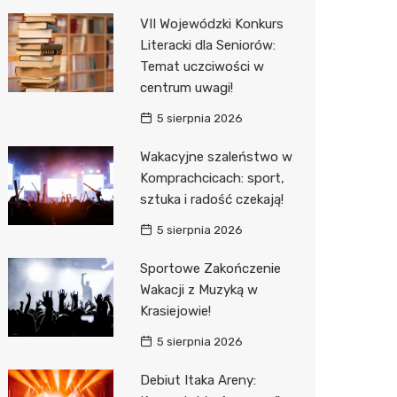
Pozostałe
Sport i rozrywka
Restaur
Laryngo
Myjnia 
Bibliote
Kręgieln
VII Wojewódzki Konkurs
Literacki dla Seniorów:
Zwierzęta
Dermat
Pomoc 
Przedsz
Kino
Sklep z
Temat uczciwości w
Sklepy specjalistyczne
Okulista
Stacja 
Klub
Wetery
Jubiler
centrum uwagi!
5 sierpnia 2026
Sieci handlowe
Ortope
Akumul
Wesele
Optyk
Biedron
Wakacyjne szaleństwo w
Usługi
Fizjoter
Stacja p
Siłownia
Sklep w
Lidl
Drukarn
Komprachcicach: sport,
Dietety
Mechan
Księgar
Dino
Dorabia
sztuka i radość czekają!
Psychot
Sklep r
Kauflan
Lombar
5 sierpnia 2026
Sklep m
Kwiaciar
Stokrot
Geodet
Sportowe Zakończenie
Wakacji z Muzyką w
Przycho
Żabka
Meble n
Krasiejowie!
Bricoma
Taxi
5 sierpnia 2026
Castor
Fotogra
Debiut Itaka Areny: