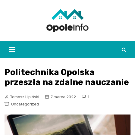
Skip
to
content
Politechnika Opolska
przeszła na zdalne nauczanie
Tomasz Lipiński
7 marca 2022
1
Uncategorized