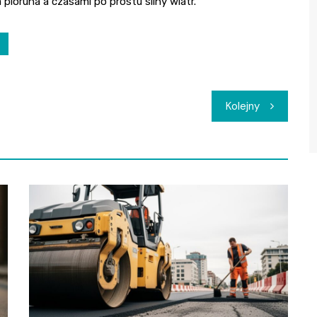
pioruna a czasami po prostu silny wiatr.
Kolejny