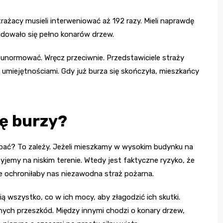
rażacy musieli interweniować aż 192 razy. Mieli naprawdę
ajdowało się pełno konarów drzew.
ię unormować. Wręcz przeciwnie. Przedstawiciele straży
i umiejętnościami. Gdy już burza się skończyła, mieszkańcy
ę burzy?
bać? To zależy. Jeżeli mieszkamy w wysokim budynku na
 żyjemy na niskim terenie. Wtedy jest faktyczne ryzyko, że
ie ochroniłaby nas niezawodna straż pożarna.
 wszystko, co w ich mocy, aby złagodzić ich skutki.
nych przeszkód. Między innymi chodzi o konary drzew,