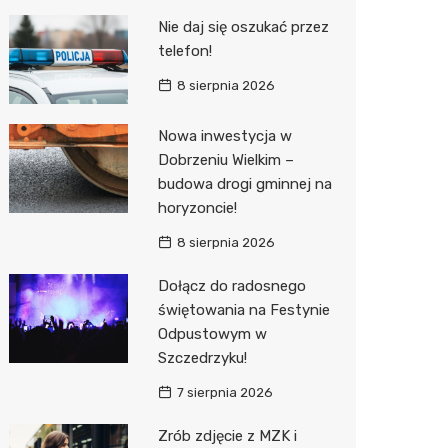
Pozostałe
Sport i rozrywka
Restaur
Laryngo
Myjnia 
Bibliote
Kręgieln
Nie daj się oszukać przez
telefon!
Zwierzęta
Dermat
Pomoc 
Przedsz
Kino
Sklep z
8 sierpnia 2026
Sklepy specjalistyczne
Okulista
Stacja 
Klub
Wetery
Jubiler
Nowa inwestycja w
Sieci handlowe
Ortope
Akumul
Wesele
Optyk
Biedron
Dobrzeniu Wielkim –
Usługi
Fizjoter
Stacja p
Siłownia
Sklep w
Lidl
Drukarn
budowa drogi gminnej na
horyzoncie!
Dietety
Mechan
Księgar
Dino
Dorabia
8 sierpnia 2026
Psychot
Sklep r
Kauflan
Lombar
Dołącz do radosnego
Sklep m
Kwiaciar
Stokrot
Geodet
świętowania na Festynie
Odpustowym w
Przycho
Żabka
Meble n
Szczedrzyku!
Bricoma
Taxi
7 sierpnia 2026
Castor
Fotogra
Zrób zdjęcie z MZK i