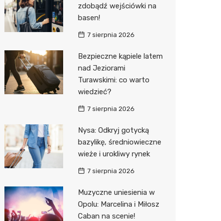
zdobądź wejściówki na
Decath
basen!
Empik
7 sierpnia 2026
Hebe
Bezpieczne kąpiele latem
nad Jeziorami
JYSK
Turawskimi: co warto
Media M
wiedzieć?
Pepco
7 sierpnia 2026
Sinsey
Nysa: Odkryj gotycką
bazylikę, średniowieczne
Action
wieże i urokliwy rynek
Auchan
7 sierpnia 2026
Muzyczne uniesienia w
Opolu: Marcelina i Miłosz
Caban na scenie!