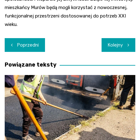
mieszkańcy Murów będą mogli korzystać z nowoczesnej,
funkcjonalnej przestrzeni dostosowanej do potrzeb XXI
wieku.
Nawigacja
Poprzedni
Kolejny
wpisu
Powiązane teksty