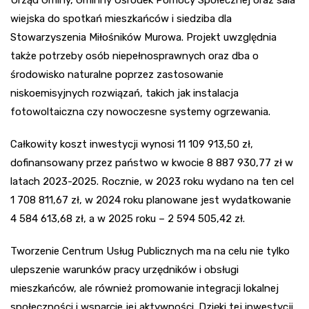
Urząd Gminy, Gminny Ośrodek Pomocy Społecznej oraz sala
wiejska do spotkań mieszkańców i siedziba dla
Stowarzyszenia Miłośników Murowa. Projekt uwzględnia
także potrzeby osób niepełnosprawnych oraz dba o
środowisko naturalne poprzez zastosowanie
niskoemisyjnych rozwiązań, takich jak instalacja
fotowoltaiczna czy nowoczesne systemy ogrzewania.
Całkowity koszt inwestycji wynosi 11 109 913,50 zł,
dofinansowany przez państwo w kwocie 8 887 930,77 zł w
latach 2023-2025. Rocznie, w 2023 roku wydano na ten cel
1 708 811,67 zł, w 2024 roku planowane jest wydatkowanie
4 584 613,68 zł, a w 2025 roku – 2 594 505,42 zł.
Tworzenie Centrum Usług Publicznych ma na celu nie tylko
ulepszenie warunków pracy urzędników i obsługi
mieszkańców, ale również promowanie integracji lokalnej
społeczności i wsparcie jej aktywności. Dzięki tej inwestycji