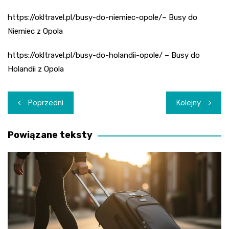
https://okltravel.pl/busy-do-niemiec-opole/– Busy do
Niemiec z Opola
https://okltravel.pl/busy-do-holandii-opole/ – Busy do
Holandii z Opola
Nawigacja
Poprzedni
Kolejny
wpisu
Powiązane teksty