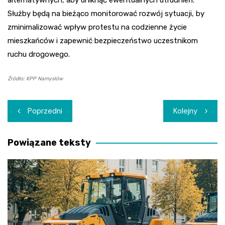
Służby będą na bieżąco monitorować rozwój sytuacji, by
zminimalizować wpływ protestu na codzienne życie
mieszkańców i zapewnić bezpieczeństwo uczestnikom
ruchu drogowego.
Źródło: KPP Namysłów
Nawigacja
Poprzedni
Kolejny
wpisu
Powiązane teksty