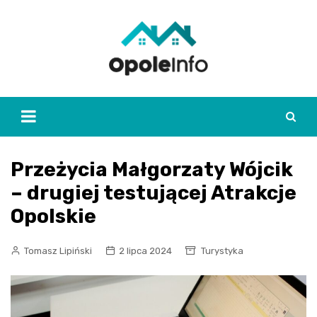
Skip
to
content
Przeżycia Małgorzaty Wójcik
– drugiej testującej Atrakcje
Opolskie
Tomasz Lipiński
2 lipca 2024
Turystyka