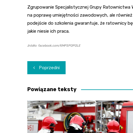
Zgrupowanie Specjalistycznej Grupy Ratownictwa W
na poprawę umiejętności zawodowych, ale również 
podejście do szkolenia gwarantuje, że ratownicy b
jakie niesie ich praca.
źródło: facebook.com/KMPSPOPOLE
Nawigacja
Poprzedni
wpisu
Powiązane teksty