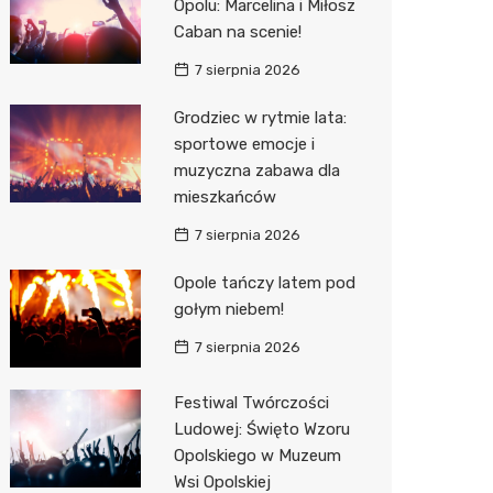
Opolu: Marcelina i Miłosz
Decath
Caban na scenie!
Empik
7 sierpnia 2026
Hebe
Grodziec w rytmie lata:
sportowe emocje i
JYSK
muzyczna zabawa dla
mieszkańców
Media M
7 sierpnia 2026
Pepco
Opole tańczy latem pod
Sinsey
gołym niebem!
Action
7 sierpnia 2026
Auchan
Festiwal Twórczości
Ludowej: Święto Wzoru
Opolskiego w Muzeum
Wsi Opolskiej