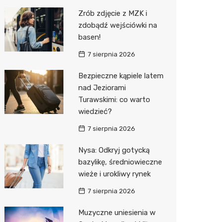
Pozostałe
Sport i rozrywka
Restaur
Laryngo
Myjnia 
Bibliote
Kręgieln
Zrób zdjęcie z MZK i
zdobądź wejściówki na
Zwierzęta
Dermat
Pomoc 
Przedsz
Kino
Sklep z
basen!
Sklepy specjalistyczne
Okulista
Stacja 
Klub
Wetery
Jubiler
7 sierpnia 2026
Sieci handlowe
Ortope
Akumul
Wesele
Optyk
Biedron
Bezpieczne kąpiele latem
nad Jeziorami
Usługi
Fizjoter
Stacja p
Siłownia
Sklep w
Lidl
Drukarn
Turawskimi: co warto
Dietety
Mechan
Księgar
Dino
Dorabia
wiedzieć?
Psychot
Sklep r
Kauflan
Lombar
7 sierpnia 2026
Sklep m
Kwiaciar
Stokrot
Geodet
Nysa: Odkryj gotycką
bazylikę, średniowieczne
Przycho
Żabka
Meble n
wieże i urokliwy rynek
Bricoma
Taxi
7 sierpnia 2026
Castor
Fotogra
Muzyczne uniesienia w