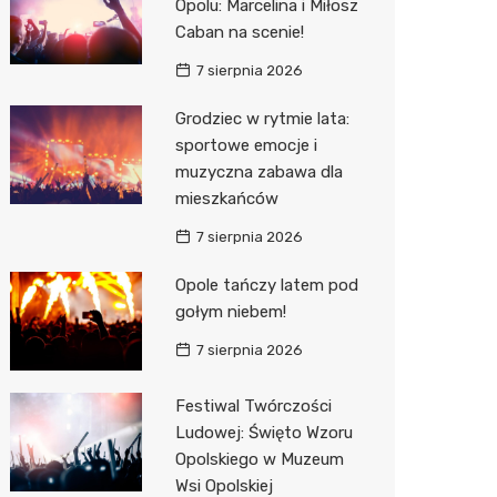
Opolu: Marcelina i Miłosz
Decath
Caban na scenie!
Empik
7 sierpnia 2026
Hebe
Grodziec w rytmie lata:
sportowe emocje i
JYSK
muzyczna zabawa dla
mieszkańców
Media M
7 sierpnia 2026
Pepco
Opole tańczy latem pod
Sinsey
gołym niebem!
Action
7 sierpnia 2026
Auchan
Festiwal Twórczości
Ludowej: Święto Wzoru
Opolskiego w Muzeum
Wsi Opolskiej