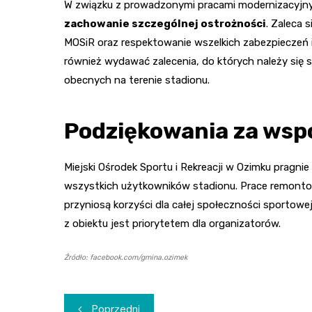
W związku z prowadzonymi pracami modernizacyjny
zachowanie szczególnej ostrożności
. Zaleca 
MOSiR oraz respektowanie wszelkich zabezpieczeń 
również wydawać zalecenia, do których należy się
obecnych na terenie stadionu.
Podziękowania za wsp
Miejski Ośrodek Sportu i Rekreacji w Ozimku pragnie
wszystkich użytkowników stadionu. Prace remontow
przyniosą korzyści dla całej społeczności sportowe
z obiektu jest priorytetem dla organizatorów.
Źródło: facebook.com/gmina.ozimek
Nawigacja
Poprzedni