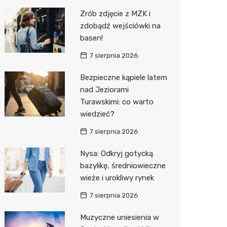
Pozostałe
Sport i rozrywka
Restaur
Laryngo
Myjnia 
Bibliote
Kręgieln
Zrób zdjęcie z MZK i
zdobądź wejściówki na
Zwierzęta
Dermat
Pomoc 
Przedsz
Kino
Sklep z
basen!
Sklepy specjalistyczne
Okulista
Stacja 
Klub
Wetery
Jubiler
7 sierpnia 2026
Sieci handlowe
Ortope
Akumul
Wesele
Optyk
Biedron
Bezpieczne kąpiele latem
nad Jeziorami
Usługi
Fizjoter
Stacja p
Siłownia
Sklep w
Lidl
Drukarn
Turawskimi: co warto
Dietety
Mechan
Księgar
Dino
Dorabia
wiedzieć?
Psychot
Sklep r
Kauflan
Lombar
7 sierpnia 2026
Sklep m
Kwiaciar
Stokrot
Geodet
Nysa: Odkryj gotycką
bazylikę, średniowieczne
Przycho
Żabka
Meble n
wieże i urokliwy rynek
Bricoma
Taxi
7 sierpnia 2026
Castor
Fotogra
Muzyczne uniesienia w