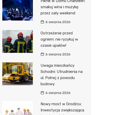
Piknik w Domu Charbielin:
Pozostałe
Sport i rozrywka
Restaur
Laryngo
Myjnia 
Bibliote
Kręgieln
smakuj wina i muzykę
przez cały weekend
Zwierzęta
Dermat
Pomoc 
Przedsz
Kino
Sklep z
6 sierpnia 2026
Sklepy specjalistyczne
Okulista
Stacja 
Klub
Wetery
Jubiler
Ostrzeżenie przed
Sieci handlowe
Ortope
Akumul
Wesele
Optyk
Biedron
ogniem: nie ryzykuj w
czasie upałów!
Usługi
Fizjoter
Stacja p
Siłownia
Sklep w
Lidl
Drukarn
6 sierpnia 2026
Dietety
Mechan
Księgar
Dino
Dorabia
Uwaga mieszkańcy
Psychot
Sklep r
Kauflan
Lombar
Schodni: Utrudnienia na
Sklep m
Kwiaciar
Stokrot
Geodet
ul. Polnej z powodu
budowy
Przycho
Żabka
Meble n
6 sierpnia 2026
Bricoma
Taxi
Nowy most w Grodźcu:
Castor
Fotogra
Inwestycja zwiększająca