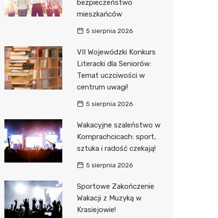
bezpieczeństwo
Decath
mieszkańców
Empik
5 sierpnia 2026
Hebe
VII Wojewódzki Konkurs
Literacki dla Seniorów:
JYSK
Temat uczciwości w
centrum uwagi!
Media M
5 sierpnia 2026
Pepco
Wakacyjne szaleństwo w
Sinsey
Komprachcicach: sport,
Action
sztuka i radość czekają!
5 sierpnia 2026
Auchan
Sportowe Zakończenie
Wakacji z Muzyką w
Krasiejowie!