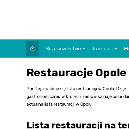
Skip
to
content
Bezpieczeństwo
Transport
Mi
Kronika policyjna
Komunikacja miej
I
Restauracje Opole
Wypadki i zdarzenia
Drogi i remonty
S
l
Prewencja i edukacja
Poniżej znajduje się lista restauracji w Opolu. Dzięki
policyjna
Ś
gastronomiczne, w których zamówisz najlepsze dania 
aktualna lista restauracji w Opolu.
I
Lista restauracji na t