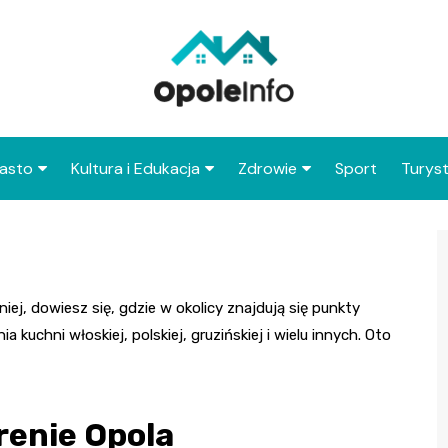
asto
Kultura i Edukacja
Zdrowie
Sport
Turys
ska
nwestycje
Koncerty i festiwale
Szpitale i medycyna
Atrak
Opolu
amorząd i polityka
Teatr i sztuka
Profilaktyka i zdrowie
okalna
Atrak
Biblioteka i literatura
okoli
 niej, dowiesz się, gdzie w okolicy znajdują się punkty
rodowisko i ekologia
kuchni włoskiej, polskiej, gruzińskiej i wielu innych. Oto
Szkoły i przedszkola
nstytucje
Uczelnie i nauka
erenie Opola