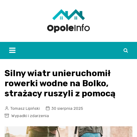
Skip
to
content
Silny wiatr unieruchomił
rowerki wodne na Bolko,
strażacy ruszyli z pomocą
Tomasz Lipiński
30 sierpnia 2025
Wypadki i zdarzenia