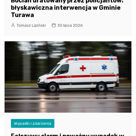
Bocian uratowany przez policjantów:
błyskawiczna interwencja w Gminie
Turawa
Tomasz Lipiński
30 lipca 2026
Wypadki i zdarzenia
Fałszywy alarm i poważny wypadek w