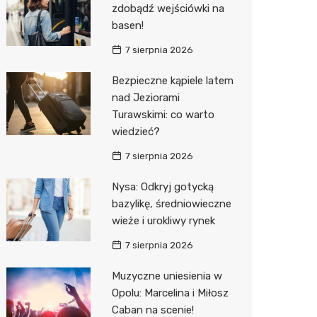
zdobądź wejściówki na
Decath
basen!
Empik
7 sierpnia 2026
Hebe
Bezpieczne kąpiele latem
nad Jeziorami
JYSK
Turawskimi: co warto
Media M
wiedzieć?
Pepco
7 sierpnia 2026
Sinsey
Nysa: Odkryj gotycką
bazylikę, średniowieczne
Action
wieże i urokliwy rynek
Auchan
7 sierpnia 2026
Muzyczne uniesienia w
Opolu: Marcelina i Miłosz
Caban na scenie!