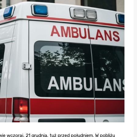
e wczoraj, 21 grudnia, tuż przed południem. W pobliżu