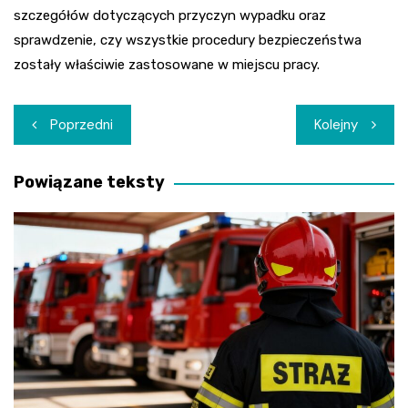
szczegółów dotyczących przyczyn wypadku oraz
sprawdzenie, czy wszystkie procedury bezpieczeństwa
zostały właściwie zastosowane w miejscu pracy.
Nawigacja
Poprzedni
Kolejny
wpisu
Powiązane teksty