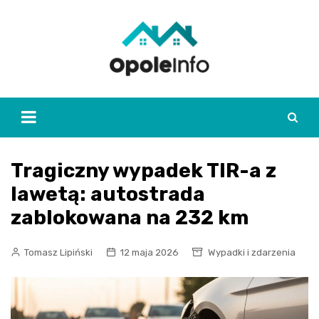
Skip
to
content
Tragiczny wypadek TIR-a z
lawetą: autostrada
zablokowana na 232 km
Tomasz Lipiński
12 maja 2026
Wypadki i zdarzenia