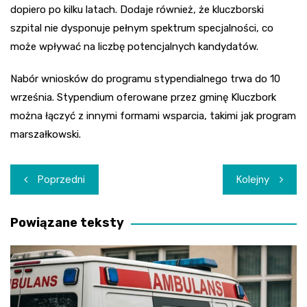
dopiero po kilku latach. Dodaje również, że kluczborski
szpital nie dysponuje pełnym spektrum specjalności, co
może wpływać na liczbę potencjalnych kandydatów.
Nabór wniosków do programu stypendialnego trwa do 10
września. Stypendium oferowane przez gminę Kluczbork
można łączyć z innymi formami wsparcia, takimi jak program
marszałkowski.
Nawigacja
Poprzedni
Kolejny
wpisu
Powiązane teksty