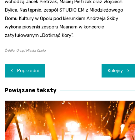
wchodzą Jacek Pietrzak, Maciej Pietrzak oraz Wojciech
Bylica. Następnie, zespół STUDIO EM z Młodzieżowego
Domu Kultury w Opolu pod kierunkiem Andrzeja Skiby
wykona piosenki zespołu Maanam w koncercie
zatytułowanym „Dotknąć Kory”.
Źródło: Urząd Miasta Opola
Nawigacja
Poprzedni
Kolejny
wpisu
Powiązane teksty