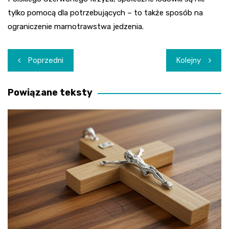
tylko pomocą dla potrzebujących – to także sposób na
ograniczenie marnotrawstwa jedzenia.
Nawigacja
Poprzedni
Kolejny
wpisu
Powiązane teksty