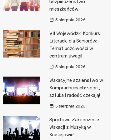
bezpieczeństwo
Decath
mieszkańców
Empik
5 sierpnia 2026
Hebe
VII Wojewódzki Konkurs
Literacki dla Seniorów:
JYSK
Temat uczciwości w
centrum uwagi!
Media M
5 sierpnia 2026
Pepco
Wakacyjne szaleństwo w
Sinsey
Komprachcicach: sport,
Action
sztuka i radość czekają!
5 sierpnia 2026
Auchan
Sportowe Zakończenie
Wakacji z Muzyką w
Krasiejowie!