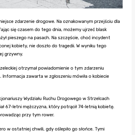
 miejsce zdarzenie drogowe. Na oznakowanym przejściu dla
fając się czasem do tego dnia, możemy ujrzeć blask
uważył pieszego na pasach. Na szczęście, choć incydent
conej kobiety, nie doszło do tragedii. W wyniku tego
ej grzywny.
rzeleckiej otrzymał powiadomienie o tym zdarzeniu
. Informacja zawarta w zgłoszeniu mówiła o kobiecie
jonariuszy Wydziału Ruchu Drogowego w Strzelcach
ał 67-letni mężczyzna, który potrącił 74-letnią kobietę.
 prowadząc przy tym rower.
ro w ostatniej chwili, gdy oślepiło go słońce. Tymi