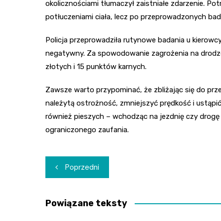
okolicznościami tłumaczył zaistniałe zdarzenie. Potr
potłuczeniami ciała, lecz po przeprowadzonych bad
Policja przeprowadziła rutynowe badania u kierowcy
negatywny. Za spowodowanie zagrożenia na drodze
złotych i 15 punktów karnych.
Zawsze warto przypominać, że zbliżając się do prz
należytą ostrożność, zmniejszyć prędkość i ustąp
również pieszych – wchodząc na jezdnię czy drog
ograniczonego zaufania.
Nawigacja
Poprzedni
wpisu
Powiązane teksty