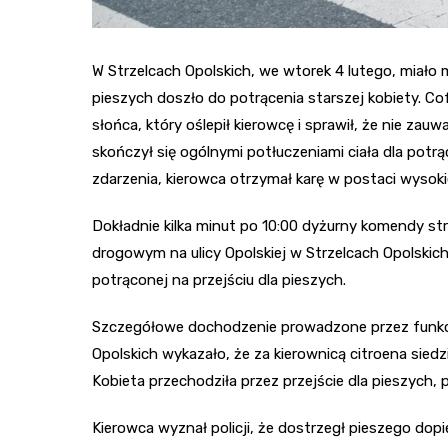
W Strzelcach Opolskich, we wtorek 4 lutego, miało
pieszych doszło do potrącenia starszej kobiety. Co
słońca, który oślepił kierowcę i sprawił, że nie za
skończył się ogólnymi potłuczeniami ciała dla potrą
zdarzenia, kierowca otrzymał karę w postaci wysoki
Dokładnie kilka minut po 10:00 dyżurny komendy st
drogowym na ulicy Opolskiej w Strzelcach Opolskich
potrąconej na przejściu dla pieszych.
Szczegółowe dochodzenie prowadzone przez funkc
Opolskich wykazało, że za kierownicą citroena siedzi
Kobieta przechodziła przez przejście dla pieszych,
Kierowca wyznał policji, że dostrzegł pieszego dopie