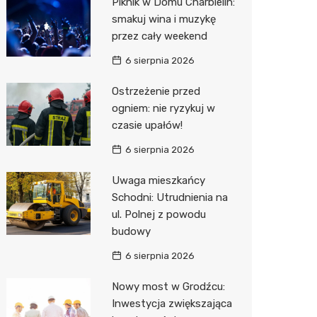
Piknik w Domu Charbielin:
Pozostałe
Sport i rozrywka
Restaur
Laryngo
Myjnia 
Bibliote
Kręgieln
smakuj wina i muzykę
przez cały weekend
Zwierzęta
Dermat
Pomoc 
Przedsz
Kino
Sklep z
6 sierpnia 2026
Sklepy specjalistyczne
Okulista
Stacja 
Klub
Wetery
Jubiler
Ostrzeżenie przed
Sieci handlowe
Ortope
Akumul
Wesele
Optyk
Biedron
ogniem: nie ryzykuj w
czasie upałów!
Usługi
Fizjoter
Stacja p
Siłownia
Sklep w
Lidl
Drukarn
6 sierpnia 2026
Dietety
Mechan
Księgar
Dino
Dorabia
Uwaga mieszkańcy
Psychot
Sklep r
Kauflan
Lombar
Schodni: Utrudnienia na
Sklep m
Kwiaciar
Stokrot
Geodet
ul. Polnej z powodu
budowy
Przycho
Żabka
Meble n
6 sierpnia 2026
Bricoma
Taxi
Nowy most w Grodźcu:
Castor
Fotogra
Inwestycja zwiększająca