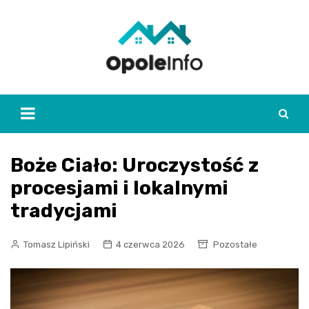
Skip
to
content
Boże Ciało: Uroczystość z
procesjami i lokalnymi
tradycjami
Tomasz Lipiński
4 czerwca 2026
Pozostałe