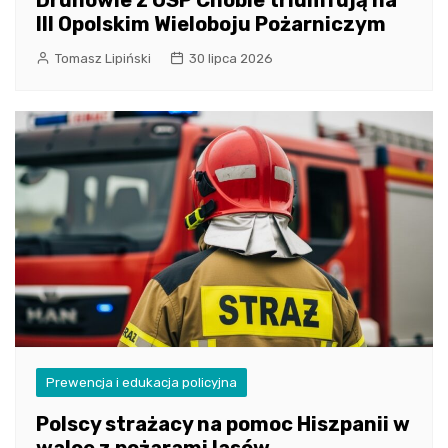
Druhowie z OSP Chobie triumfują na
III Opolskim Wieloboju Pożarniczym
Tomasz Lipiński
30 lipca 2026
Prewencja i edukacja policyjna
Polscy strażacy na pomoc Hiszpanii w
walce z pożarami lasów