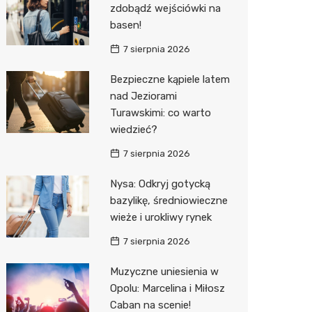
zdobądź wejściówki na
Decath
basen!
Empik
7 sierpnia 2026
Hebe
Bezpieczne kąpiele latem
nad Jeziorami
JYSK
Turawskimi: co warto
Media M
wiedzieć?
Pepco
7 sierpnia 2026
Sinsey
Nysa: Odkryj gotycką
bazylikę, średniowieczne
Action
wieże i urokliwy rynek
Auchan
7 sierpnia 2026
Muzyczne uniesienia w
Opolu: Marcelina i Miłosz
Caban na scenie!