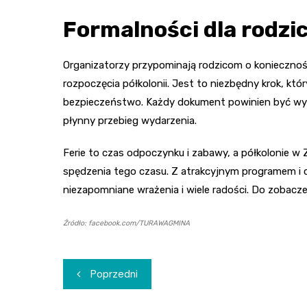
Formalności dla rodzi
Organizatorzy przypominają rodzicom o konieczno
rozpoczęcia półkolonii. Jest to niezbędny krok, któ
bezpieczeństwo. Każdy dokument powinien być wype
płynny przebieg wydarzenia.
Ferie to czas odpoczynku i zabawy, a półkolonie 
spędzenia tego czasu. Z atrakcyjnym programem i c
niezapomniane wrażenia i wiele radości. Do zobacze
Źródło: facebook.com/TURAWAGMINA
Nawigacja
Poprzedni
wpisu