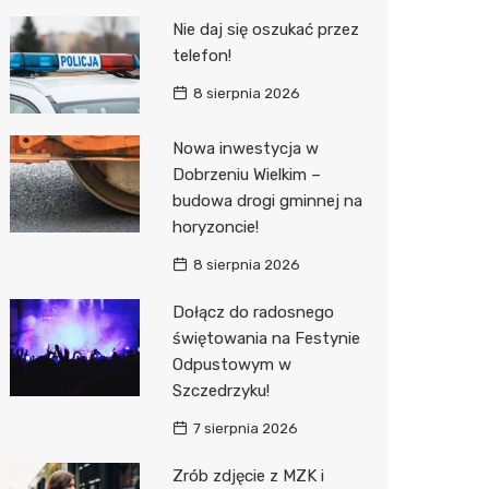
Pozostałe
Sport i rozrywka
Restaur
Laryngo
Myjnia 
Bibliote
Kręgieln
Nie daj się oszukać przez
telefon!
Zwierzęta
Dermat
Pomoc 
Przedsz
Kino
Sklep z
8 sierpnia 2026
Sklepy specjalistyczne
Okulista
Stacja 
Klub
Wetery
Jubiler
Nowa inwestycja w
Sieci handlowe
Ortope
Akumul
Wesele
Optyk
Biedron
Dobrzeniu Wielkim –
Usługi
Fizjoter
Stacja p
Siłownia
Sklep w
Lidl
Drukarn
budowa drogi gminnej na
horyzoncie!
Dietety
Mechan
Księgar
Dino
Dorabia
8 sierpnia 2026
Psychot
Sklep r
Kauflan
Lombar
Dołącz do radosnego
Sklep m
Kwiaciar
Stokrot
Geodet
świętowania na Festynie
Odpustowym w
Przycho
Żabka
Meble n
Szczedrzyku!
Bricoma
Taxi
7 sierpnia 2026
Castor
Fotogra
Zrób zdjęcie z MZK i