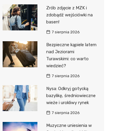
Pozostałe
Sport i rozrywka
Restaur
Laryngo
Myjnia 
Bibliote
Kręgieln
Zrób zdjęcie z MZK i
zdobądź wejściówki na
Zwierzęta
Dermat
Pomoc 
Przedsz
Kino
Sklep z
basen!
Sklepy specjalistyczne
Okulista
Stacja 
Klub
Wetery
Jubiler
7 sierpnia 2026
Sieci handlowe
Ortope
Akumul
Wesele
Optyk
Biedron
Bezpieczne kąpiele latem
nad Jeziorami
Usługi
Fizjoter
Stacja p
Siłownia
Sklep w
Lidl
Drukarn
Turawskimi: co warto
Dietety
Mechan
Księgar
Dino
Dorabia
wiedzieć?
Psychot
Sklep r
Kauflan
Lombar
7 sierpnia 2026
Sklep m
Kwiaciar
Stokrot
Geodet
Nysa: Odkryj gotycką
bazylikę, średniowieczne
Przycho
Żabka
Meble n
wieże i urokliwy rynek
Bricoma
Taxi
7 sierpnia 2026
Castor
Fotogra
Muzyczne uniesienia w