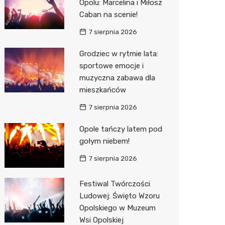
Opolu: Marcelina i Miłosz
Decath
Caban na scenie!
Empik
7 sierpnia 2026
Hebe
Grodziec w rytmie lata:
sportowe emocje i
JYSK
muzyczna zabawa dla
mieszkańców
Media M
7 sierpnia 2026
Pepco
Opole tańczy latem pod
Sinsey
gołym niebem!
Action
7 sierpnia 2026
Auchan
Festiwal Twórczości
Ludowej: Święto Wzoru
Opolskiego w Muzeum
Wsi Opolskiej