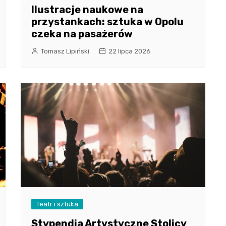
Ilustracje naukowe na
przystankach: sztuka w Opolu
czeka na pasażerów
Tomasz Lipiński
22 lipca 2026
Teatr i sztuka
Stypendia Artystyczne Stolicy