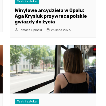
Teatr i sztuka
Winylowe arcydzieła w Opolu:
Aga Krysiuk przywraca polskie
gwiazdy do życia
Tomasz Lipiński
23 lipca 2026
Teatr i sztuka