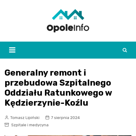
Skip
to
content
Generalny remont i
przebudowa Szpitalnego
Oddziału Ratunkowego w
Kędzierzynie-Koźlu
Tomasz Lipiński
7 sierpnia 2024
Szpitale i medycyna