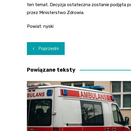
ten temat. Decyzja ostateczna zostanie podjęta po
przez Ministerstwo Zdrowia.
Powiat: nyski
Nawigacja
Poprzedni
wpisu
Powiązane teksty