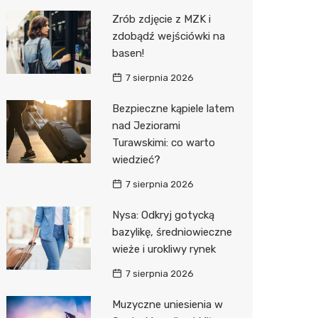
Pozostałe
Sport i rozrywka
Restaur
Laryngo
Myjnia 
Bibliote
Kręgieln
Zrób zdjęcie z MZK i
zdobądź wejściówki na
Zwierzęta
Dermat
Pomoc 
Przedsz
Kino
Sklep z
basen!
Sklepy specjalistyczne
Okulista
Stacja 
Klub
Wetery
Jubiler
7 sierpnia 2026
Sieci handlowe
Ortope
Akumul
Wesele
Optyk
Biedron
Bezpieczne kąpiele latem
nad Jeziorami
Usługi
Fizjoter
Stacja p
Siłownia
Sklep w
Lidl
Drukarn
Turawskimi: co warto
Dietety
Mechan
Księgar
Dino
Dorabia
wiedzieć?
Psychot
Sklep r
Kauflan
Lombar
7 sierpnia 2026
Sklep m
Kwiaciar
Stokrot
Geodet
Nysa: Odkryj gotycką
bazylikę, średniowieczne
Przycho
Żabka
Meble n
wieże i urokliwy rynek
Bricoma
Taxi
7 sierpnia 2026
Castor
Fotogra
Muzyczne uniesienia w