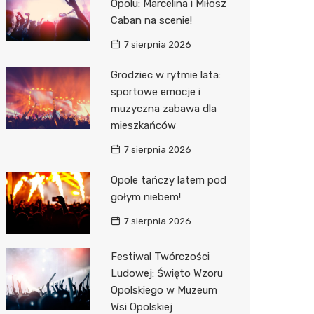
Opolu: Marcelina i Miłosz
Decath
Caban na scenie!
Empik
7 sierpnia 2026
Hebe
Grodziec w rytmie lata:
sportowe emocje i
JYSK
muzyczna zabawa dla
mieszkańców
Media M
7 sierpnia 2026
Pepco
Opole tańczy latem pod
Sinsey
gołym niebem!
Action
7 sierpnia 2026
Auchan
Festiwal Twórczości
Ludowej: Święto Wzoru
Opolskiego w Muzeum
Wsi Opolskiej