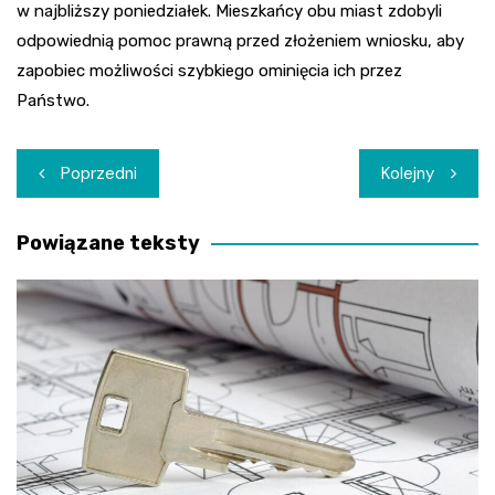
w najbliższy poniedziałek. Mieszkańcy obu miast zdobyli
odpowiednią pomoc prawną przed złożeniem wniosku, aby
zapobiec możliwości szybkiego ominięcia ich przez
Państwo.
Nawigacja
Poprzedni
Kolejny
wpisu
Powiązane teksty