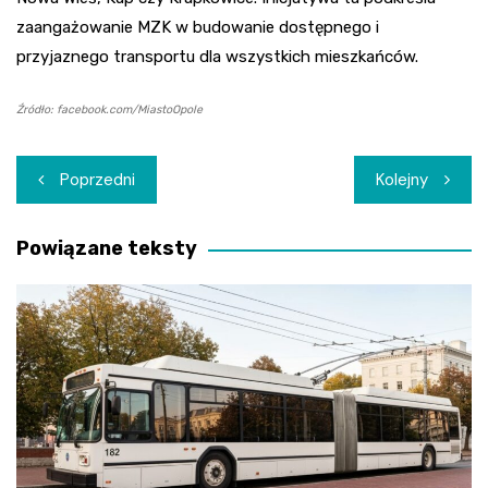
zaangażowanie MZK w budowanie dostępnego i
przyjaznego transportu dla wszystkich mieszkańców.
Źródło: facebook.com/MiastoOpole
Nawigacja
Poprzedni
Kolejny
wpisu
Powiązane teksty