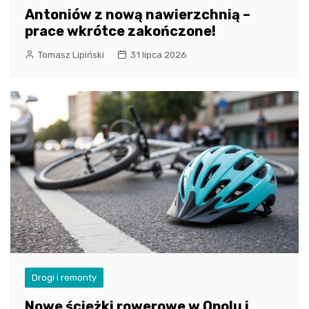
Antoniów z nową nawierzchnią –
prace wkrótce zakończone!
Tomasz Lipiński
31 lipca 2026
Drogi i remonty
Nowe ścieżki rowerowe w Opolu i