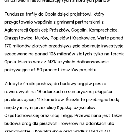
umożliwiło miastu realizację tych ambitnych planów.
Fundusze trafiły do Opola dzięki projektowi, który
przygotowało wspólnie z gminami partnerskimi z
Aglomeracji Opolskiej: Prószków, Gogolin, Komprachcice,
Chrząstowice, Murów, Popielów i Krapkowice. Warte ponad
170 milionów złotych przedsięwzięcie obejmuje inwestycje
szacowane na ponad 106 milionów złotych tylko na terenie
Opola. Miasto wraz z MZK uzyskało dofinansowanie
pokrywające aż 80 procent kosztów projektu.
Zdobyte środki posłużą do budowy ciągów pieszo-
rowerowych na 18 odcinkach o sumarycznej długości
przekraczającej 11 kilometrów. Ścieżki te przebiegać będą
między innymi przez ulicę Kępską, część ulicy
Częstochowskiej oraz ulicę Teligę. Przewidziana jest także
budowa dróg dla pieszych i rowerów na odcinkach ulic
Krapkowickiej i Kowalczyków oraz wzdłuż DP 1702 O