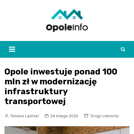
Skip
to
content
Opole inwestuje ponad 100
mln zł w modernizację
infrastruktury
transportowej
Tomasz Lipiński
24 lutego 2025
Drogi i remonty