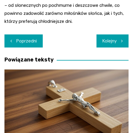
– od słonecznych po pochmurne i deszczowe chwile, co
powinno zadowolić zarówno miłośników słońca, jak i tych,
którzy preferują chłodniejsze dni.
Nawigacja
Poprzedni
Kolejny
wpisu
Powiązane teksty