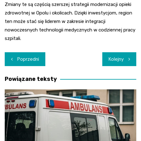
Zmiany te są częścią szerszej strategii modernizacji opieki
zdrowotnej w Opolu i okolicach. Dzięki inwestycjom, region
ten może stać się liderem w zakresie integracji
nowoczesnych technologii medycznych w codziennej pracy
szpitali.
Nawigacja
Poprzedni
Kolejny
wpisu
Powiązane teksty