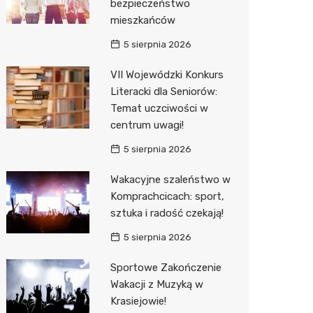
bezpieczeństwo
Decath
mieszkańców
Empik
5 sierpnia 2026
Hebe
VII Wojewódzki Konkurs
Literacki dla Seniorów:
JYSK
Temat uczciwości w
centrum uwagi!
Media M
5 sierpnia 2026
Pepco
Wakacyjne szaleństwo w
Sinsey
Komprachcicach: sport,
Action
sztuka i radość czekają!
5 sierpnia 2026
Auchan
Sportowe Zakończenie
Wakacji z Muzyką w
Krasiejowie!