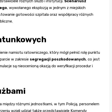
tawiciele różnych służb i instytucji.
Scenariusz
wego
, wywołanego eksplozją w jednym z miejskich
towanie gotowości szpitala oraz współpracy różnych
liczne.
ratunkowych
ienie namiotu ratowniczego, który mógł pełnić rolę punktu
parcie w zakresie
segregacji poszkodowanych
, co jest
lacje są nieocenioną okazją do weryfikacji procedur i
użbami
a między różnymi jednostkami, w tym Policją, personelem
zeniu wzięli udział także przedstawiciele Komendy