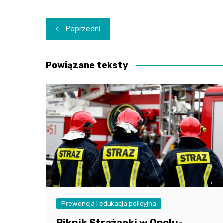
Nawigacja
Poprzedni
wpisu
Powiązane teksty
Prewencja i edukacja policyjna
Piknik Strażacki w Opolu-