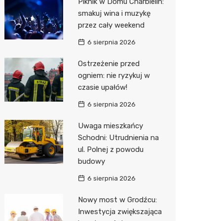
Piknik w Domu Charbielin:
Pozostałe
Sport i rozrywka
Restaur
Laryngo
Myjnia 
Bibliote
Kręgieln
smakuj wina i muzykę
przez cały weekend
Zwierzęta
Dermat
Pomoc 
Przedsz
Kino
Sklep z
6 sierpnia 2026
Sklepy specjalistyczne
Okulista
Stacja 
Klub
Wetery
Jubiler
Ostrzeżenie przed
Sieci handlowe
Ortope
Akumul
Wesele
Optyk
Biedron
ogniem: nie ryzykuj w
czasie upałów!
Usługi
Fizjoter
Stacja p
Siłownia
Sklep w
Lidl
Drukarn
6 sierpnia 2026
Dietety
Mechan
Księgar
Dino
Dorabia
Uwaga mieszkańcy
Psychot
Sklep r
Kauflan
Lombar
Schodni: Utrudnienia na
Sklep m
Kwiaciar
Stokrot
Geodet
ul. Polnej z powodu
budowy
Przycho
Żabka
Meble n
6 sierpnia 2026
Bricoma
Taxi
Nowy most w Grodźcu:
Castor
Fotogra
Inwestycja zwiększająca