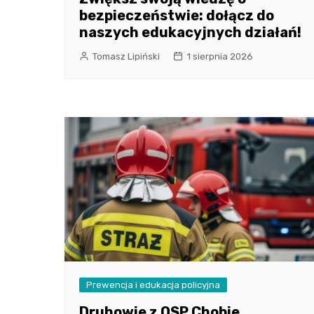
bezpieczeństwie: dołącz do
naszych edukacyjnych działań!
Tomasz Lipiński
1 sierpnia 2026
Prewencja i edukacja policyjna
Druhowie z OSP Chobie