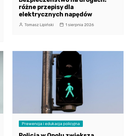
różne przepisy dla
elektrycznych napędów
Tomasz Lipiński
1 sierpnia 2026
Prewencja i edukacja policyjna
Policja w Opolu zwiększa