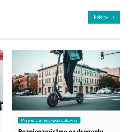
Kolejny
Prewencja i edukacja policyjna
Bezpieczeństwo na drogach: