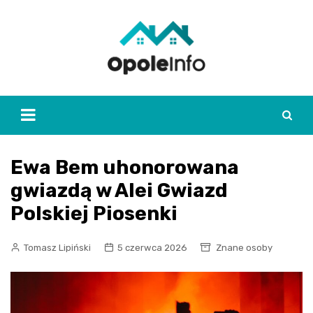
Skip
to
content
Ewa Bem uhonorowana
gwiazdą w Alei Gwiazd
Polskiej Piosenki
Tomasz Lipiński
5 czerwca 2026
Znane osoby