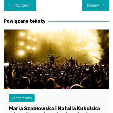
Nawigacja
Poprzedni
Kolejny
wpisu
Powiązane teksty
Znane osoby
Maria Szabłowska i Natalia Kukulska