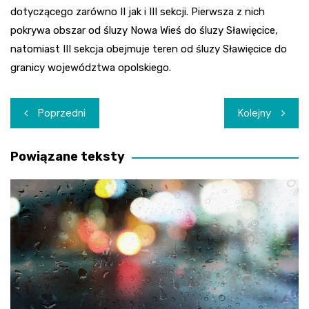
dotyczącego zarówno II jak i III sekcji. Pierwsza z nich
pokrywa obszar od śluzy Nowa Wieś do śluzy Sławięcice,
natomiast III sekcja obejmuje teren od śluzy Sławięcice do
granicy województwa opolskiego.
Nawigacja
Poprzedni
Kolejny
wpisu
Powiązane teksty