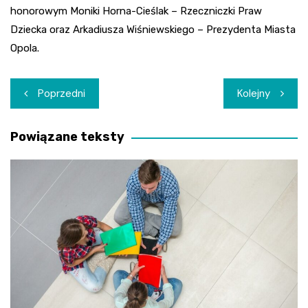
honorowym Moniki Horna-Cieślak – Rzeczniczki Praw
Dziecka oraz Arkadiusza Wiśniewskiego – Prezydenta Miasta
Opola.
Nawigacja
Poprzedni
Kolejny
wpisu
Powiązane teksty