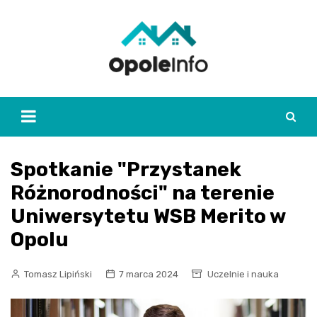
Skip
to
content
Spotkanie "Przystanek
Różnorodności" na terenie
Uniwersytetu WSB Merito w
Opolu
Tomasz Lipiński
7 marca 2024
Uczelnie i nauka