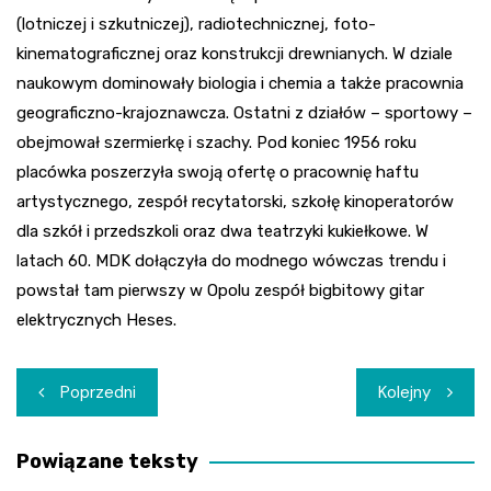
(lotniczej i szkutniczej), radiotechnicznej, foto-
kinematograficznej oraz konstrukcji drewnianych. W dziale
naukowym dominowały biologia i chemia a także pracownia
geograficzno-krajoznawcza. Ostatni z działów – sportowy –
obejmował szermierkę i szachy. Pod koniec 1956 roku
placówka poszerzyła swoją ofertę o pracownię haftu
artystycznego, zespół recytatorski, szkołę kinoperatorów
dla szkół i przedszkoli oraz dwa teatrzyki kukiełkowe. W
latach 60. MDK dołączyła do modnego wówczas trendu i
powstał tam pierwszy w Opolu zespół bigbitowy gitar
elektrycznych Heses.
Nawigacja
Poprzedni
Kolejny
wpisu
Powiązane teksty