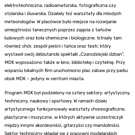
elektrotechniczna, radioamatorska, fotograficzna czy
stolarska i ślusarska. Działały też warsztaty dla młodych
meteorologów. W placówce było miejsce na rozwijanie
umiejętności tanecznych poprzez zajęcia z tańców
ludowych oraz koła chemiczne i biologiczne. Istniały tam
również chór, zespół pieśni i tańca oraz teatr, który
wystawił swój debiutancki spektakl „Czarodziejski dzban”.
MDK wyposażono także w kino, bibliotekę i czytelnię. Przy
wsparciu lokalnych firm uruchomiono plac zabaw przy parku
obok MDK – jedyny w centrum miasta.
Program MDK był podzielony na cztery sektory: artystyczny,
techniczny, naukowy i sportowy. W ramach działu
artystycznego funkcjonowały warsztaty choreograficzne,
plastyczne i muzyczne, w których aktywnie uczestniczyli
między innymi akordeoniści, gitarzyści czy mandoliniści.
Sektor techniczny składał się z pracowni modelarskich