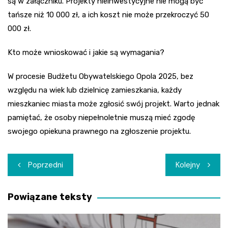
są w załączniku. Projekty nieinwestycyjne nie mogą być
tańsze niż 10 000 zł, a ich koszt nie może przekroczyć 50
000 zł.
Kto może wnioskować i jakie są wymagania?
W procesie Budżetu Obywatelskiego Opola 2025, bez
względu na wiek lub dzielnicę zamieszkania, każdy
mieszkaniec miasta może zgłosić swój projekt. Warto jednak
pamiętać, że osoby niepełnoletnie muszą mieć zgodę
swojego opiekuna prawnego na zgłoszenie projektu.
Nawigacja
Poprzedni
Kolejny
wpisu
Powiązane teksty