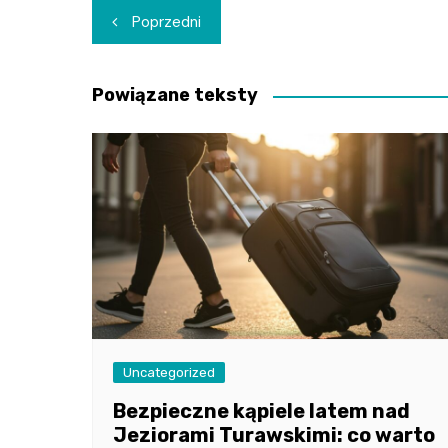
Nawigacja
Poprzedni
wpisu
Powiązane teksty
Uncategorized
Bezpieczne kąpiele latem nad
Jeziorami Turawskimi: co warto