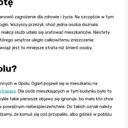
otę
nowić zagrożenie dla zdrowie i życia. Na szczęście w tym
mogło. Wszyscy przeżyli, choć jedna osoba doznała
j reakcji służb udało się uratować mieszkańców. Niestety
tórego wnętrze uległo całkowitemu zniszczenie.
iąż jest to mniejsze strata niż śmierć osoby.
olu?
nych w Opolu. Ogień pojawił się w mieszkaniu na
strażacy
. Dla osób mieszkających w tym budynku było to
ykle takie pierwsze objawy się ignoruje, bo mało kto chce
ę w poważnym niebezpieczeństwie. Do takich oznak należy
dzamy, że komuś się coś przypaliło, albo gdzieś w pobliżu