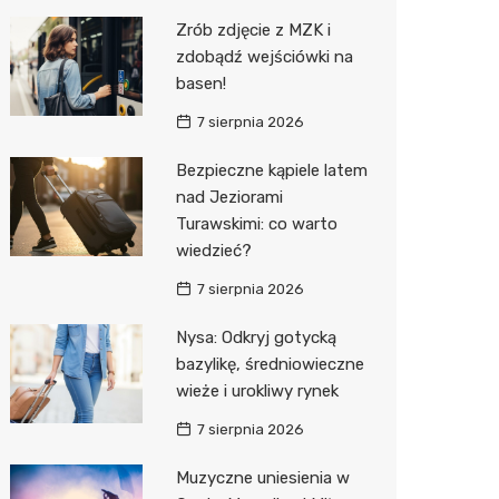
Pozostałe
Sport i rozrywka
Restaur
Laryngo
Myjnia 
Bibliote
Kręgieln
Zrób zdjęcie z MZK i
zdobądź wejściówki na
Zwierzęta
Dermat
Pomoc 
Przedsz
Kino
Sklep z
basen!
Sklepy specjalistyczne
Okulista
Stacja 
Klub
Wetery
Jubiler
7 sierpnia 2026
Sieci handlowe
Ortope
Akumul
Wesele
Optyk
Biedron
Bezpieczne kąpiele latem
nad Jeziorami
Usługi
Fizjoter
Stacja p
Siłownia
Sklep w
Lidl
Drukarn
Turawskimi: co warto
Dietety
Mechan
Księgar
Dino
Dorabia
wiedzieć?
Psychot
Sklep r
Kauflan
Lombar
7 sierpnia 2026
Sklep m
Kwiaciar
Stokrot
Geodet
Nysa: Odkryj gotycką
bazylikę, średniowieczne
Przycho
Żabka
Meble n
wieże i urokliwy rynek
Bricoma
Taxi
7 sierpnia 2026
Castor
Fotogra
Muzyczne uniesienia w