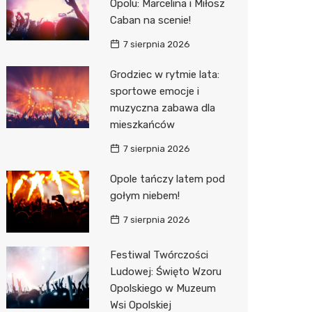
Opolu: Marcelina i Miłosz
Decath
Caban na scenie!
Empik
7 sierpnia 2026
Hebe
Grodziec w rytmie lata:
sportowe emocje i
JYSK
muzyczna zabawa dla
mieszkańców
Media M
7 sierpnia 2026
Pepco
Opole tańczy latem pod
Sinsey
gołym niebem!
Action
7 sierpnia 2026
Auchan
Festiwal Twórczości
Ludowej: Święto Wzoru
Opolskiego w Muzeum
Wsi Opolskiej